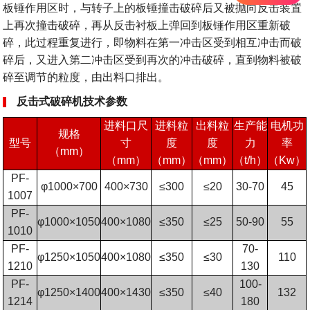
板锤作用区时，与转子上的板锤撞击破碎后又被抛向反击装置
上再次撞击破碎，再从反击衬板上弹回到板锤作用区重新破
碎，此过程重复进行，即物料在第一冲击区受到相互冲击而破
碎后，又进入第二冲击区受到再次的冲击破碎，直到物料被破
碎至调节的粒度，由出料口排出。
反击式破碎机技术参数
进料口尺
进料粒
出料粒
生产能
电机功
规格
型号
寸
度
度
力
率
（mm）
（mm）
（mm）
（mm）
（t/h）
（Kw）
PF-
φ1000×700
400×730
≤300
≤20
30-70
45
1007
PF-
φ1000×1050
400×1080
≤350
≤25
50-90
55
1010
PF-
70-
φ1250×1050
400×1080
≤350
≤30
110
1210
130
PF-
100-
φ1250×1400
400×1430
≤350
≤40
132
1214
180