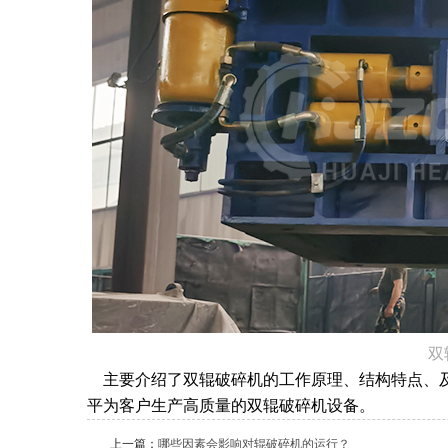
双
主要介绍了双辊破碎机的工作原理、结构特点、及
平为客户生产高质量的双辊破碎机设备。
上一篇：
哪些因素会影响对辊破碎机的运行？