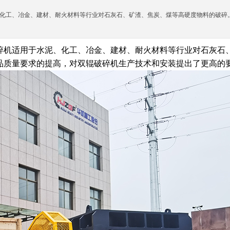
、化工、冶金、建材、耐火材料等行业对石灰石、矿渣、焦炭、煤等高硬度物料的破碎
碎机适用于水泥、化工、冶金、建材、耐火材料等行业对石灰石
品质量要求的提高，对双辊破碎机生产技术和安装提出了更高的