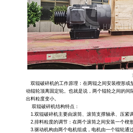
双辊破碎机的工作原理：在两辊之间安装楔形或垫
动辊轮顶离固定轮。也就是说，两个辊轮之间的间
出料粒度变小。
双辊破碎机结构特点：
1.双辊破碎机主要由滚筒、滚筒支撑轴承、压紧
2.排料粒度的调节：在两个滚筒之间安装一个楔
3.驱动机构由两个电机组成，电机由一个辊轮通