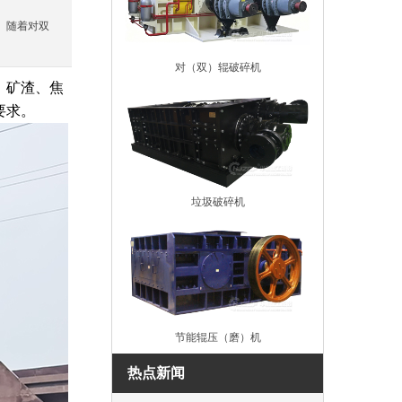
。随着对双
对（双）辊破碎机
、矿渣、焦
要求。
垃圾破碎机
节能辊压（磨）机
热点新闻