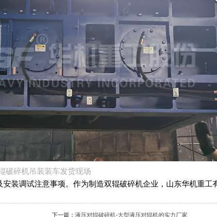
辊破碎机吊装装车发货现场
安装调试注意事项。作为制造双辊破碎机企业，山东华机重工
下一篇：
液压对辊破碎机-大型液压对辊机的实力厂家