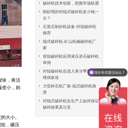
破碎机技术创新，把握市场机遇
制砂用的对辊式破碎机多少钱一
台？
石英石制砂机设备-对辊破碎机
推荐
辊式破碎机-矿山机械破碎机厂
家
双辊破碎机应用液压岩石破碎机
举例
现在有优惠活动么？
对辊破碎机在进入寒冷季节时的
可以撕碎轮胎吗？
维保叙述
楔块，将活
大型碎石机厂家-辊式破碎机推
隔变小，则
荐
对辊式破碎机在生产上如何保证
破碎效果及注意
度的大小。
辊轮，碾压