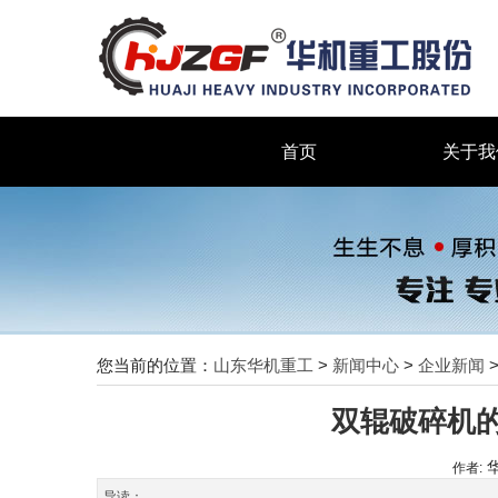
首页
关于我
您当前的位置：
山东华机重工
>
新闻中心
>
企业新闻
双辊破碎机
作者:
导读：