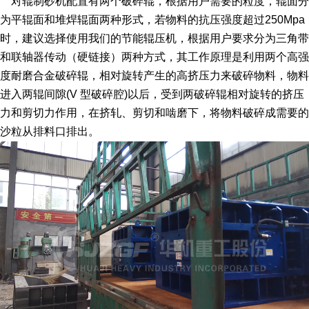
对辊制砂机配置有两个破碎辊，根据用户需要的粒度，辊面分
为平辊面和堆焊辊面两种形式，若物料的抗压强度超过250Mpa
时，建议选择使用我们的节能辊压机，根据用户要求分为三角带
和联轴器传动（硬链接）两种方式，其工作原理是利用两个高强
度耐磨合金破碎辊，相对旋转产生的高挤压力来破碎物料，物料
进入两辊间隙(V 型破碎腔)以后，受到两破碎辊相对旋转的挤压
力和剪切力作用，在挤轧、剪切和啮磨下，将物料破碎成需要的
沙粒从排料口排出。