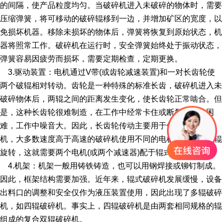
的间隔，使产品粒度均匀。当破碎机进入未破碎的物体时，需要
压缩弹簧，将可移动的破碎辊移到一边，并增加矿区的宽度，以
免损坏机器。移除未损坏的物体后，弹簧将恢复到原始状态，机
器将照常工作。破碎机在运行时，安全弹簧始终处于振动状态，
弹簧容易因疲劳而损坏，需要定期检查，定期更换。
3.驱动装置：电机通过V带(或齿轮减速装置)和一对长齿轮使
两个破辊相对转动。齿轮是一种特殊的标准长齿，破碎机进入未
破碎物体后，两辊之间的距离发生变化，使长齿轮正常啮合。但
是，这种长齿轮很难制造，在工作中经常卡住或断裂，维修困
难，工作中噪音大。因此，长齿轮传动主要用于低速双辊破碎
机，大多数速度高于高速的破碎机使用不同的电机来驱动两个辊
旋转，这就需要两个电机(或两个减速器)配于辊式破碎机。
4.机架：机架一般用铸铁铸造，也可以用钢焊接或铆钉制成。
因此，框架结构需要加强。近年来，辊式破碎机发展缓慢，设备
出料口的调整和安全仅作为液压装置使用，因此出现了多辊破碎
机，如四辊破碎机。事实上，四辊破碎机是由两套相同规格的辊
组成的复合双辊破碎机。