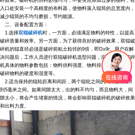
碎效果。破碎机的供料必须均匀，不要突然添加过多的物料，在
入口处安装一个高精度的布料器，使物料落入辊筒的总宽度内，
减少辊筒的不均匀磨损，节约能源。
二、设备配置方面：
1.选择
双辊破碎机
时，一方面，必须满足物料的特性，以提高
破碎质量和效率。另一方面，为了获得良好的破碎效果，双辊破
碎机的辊直径必须是破碎前粘土粒径的9倍，即D≥9r。用户在解
决问题后，工作人员进行双辊破碎机选型问题，应参照双辊破碎
机具体的物料参数包括：物料供料强度、物料排放强度、产量、
破碎物料的硬度和湿度等。
2.适当保持的辊轮距离和间距，两个辊轮之间的间隙必须在3
到5毫米之间。如果间隙太大，出的料不均匀，而且物料大，间
隙太小，将会产生堵塞的情况，将会影响双辊破碎机的破碎效果
和出料力度。